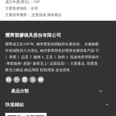
成立年度(西元)：1987
主要貿易地區：全球
主要競爭優勢：,交貨迅速,環保產品
耀齊塑膠模具股份有限公司
耀齊成立於1987年, 擁有豐富的經驗和生產技術。 在服飾配
件領域堅持六大理念, 維持業界間良好聲譽並獲得客戶認 可:
1. 專業 2. 品質 3. 服務 4. 正直 5. 熱情 6. 迅速地管理和操作 -
-專業服務! 創新! 顧客至上! 品質提高! -- 主要產品, 我要賣:
壓克力飾品 飾品用珠 鞋類用珠 皮包用珠..
產品分類
快速鏈結