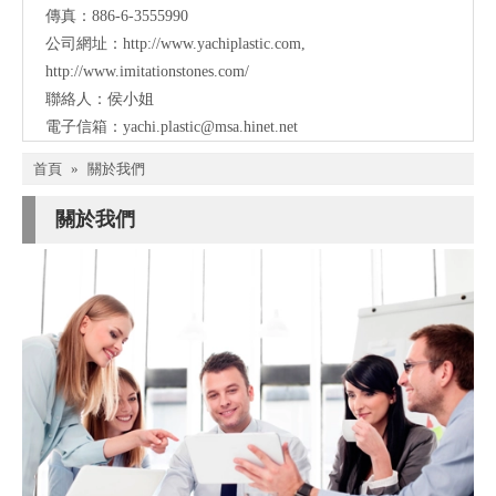
傳真：886-6-3555990
公司網址：
http://www.yachiplastic.com
,
http://www.imitationstones.com/
聯絡人：侯小姐
電子信箱：
yachi.plastic@msa.hinet.net
首頁
»
關於我們
關於我們