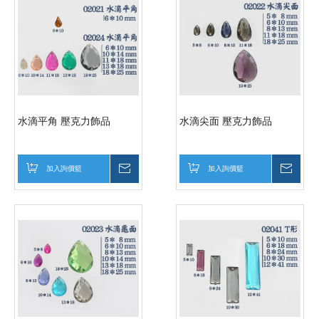
水滴平角 壓克力飾品
水滴尖面 壓克力飾品
加入詢價籃
詢價
加入詢價籃
詢價