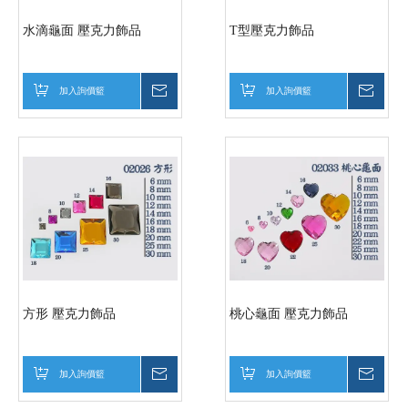
水滴龜面 壓克力飾品
T型壓克力飾品
加入詢價籃
詢價
加入詢價籃
詢價
方形 壓克力飾品
桃心龜面 壓克力飾品
加入詢價籃
詢價
加入詢價籃
詢價