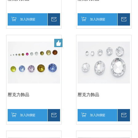
加入詢價籃
詢價
加入詢價籃
詢價
壓克力飾品
壓克力飾品
加入詢價籃
詢價
加入詢價籃
詢價