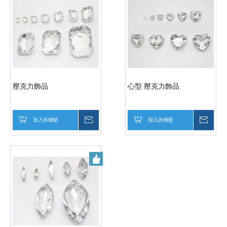
壓克力飾品
心型 壓克力飾品
加入詢價籃
詢價
加入詢價籃
詢價