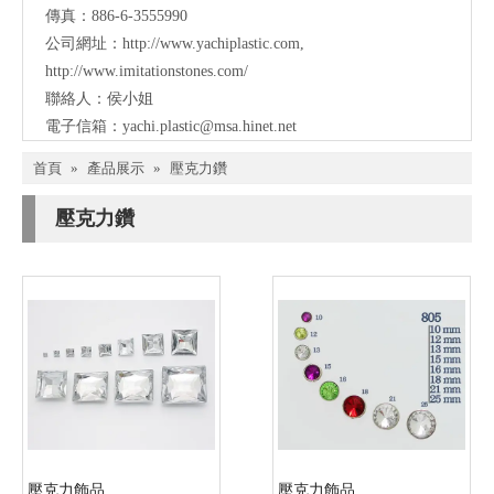
傳真：886-6-3555990
公司網址：
http://www.yachiplastic.com
,
http://www.imitationstones.com/
聯絡人：侯小姐
電子信箱：
yachi.plastic@msa.hinet.net
首頁
»
產品展示
»
壓克力鑽
壓克力鑽
壓克力飾品
壓克力飾品