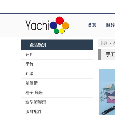
首頁
關於
首頁
»
產品類別
手工
鈕釦
墜飾
釦環
塑膠鑽
檯子 底座
造型塑膠鑽
服飾配件