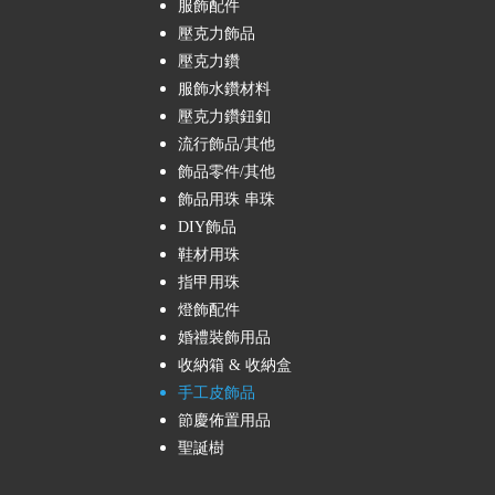
服飾配件
壓克力飾品
壓克力鑽
服飾水鑽材料
壓克力鑽鈕釦
流行飾品/其他
飾品零件/其他
飾品用珠 串珠
DIY飾品
鞋材用珠
指甲用珠
燈飾配件
婚禮裝飾用品
收納箱 & 收納盒
手工皮飾品
節慶佈置用品
聖誕樹