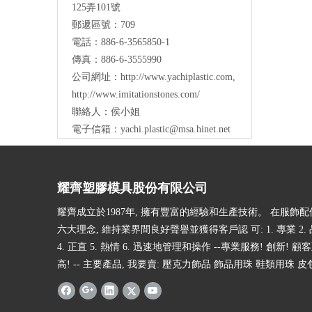
125弄101號
郵遞區號：709
電話：886-6-3565850-1
傳真：886-6-3555990
公司網址：
http://www.yachiplastic.com
,
http://www.imitationstones.com/
聯絡人：侯小姐
電子信箱：
yachi.plastic@msa.hinet.net
耀齊塑膠模具股份有限公司
耀齊成立於1987年, 擁有豐富的經驗和生產技術。 在服飾
六大理念, 維持業界間良好聲譽並獲得客戶認 可: 1. 專業 2. 品
4. 正直 5. 熱情 6. 迅速地管理和操作 --專業服務! 創新! 顧
高! -- 主要產品, 我要賣: 壓克力飾品 飾品用珠 鞋類用珠 皮