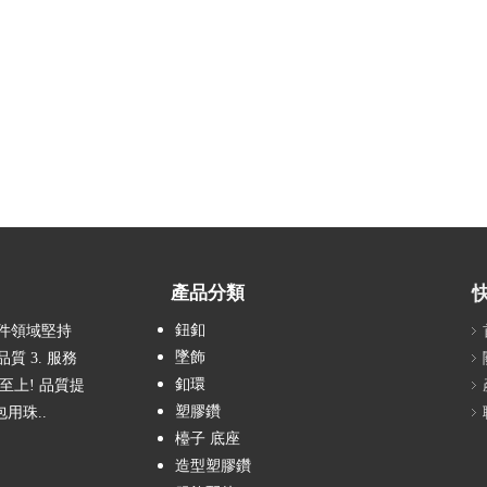
產品分類
鈕釦
配件領域堅持
墜飾
質 3. 服務
釦環
客至上! 品質提
塑膠鑽
包用珠..
檯子 底座
造型塑膠鑽