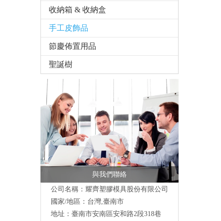
收納箱 & 收納盒
手工皮飾品
節慶佈置用品
聖誕樹
與我們聯絡
公司名稱：耀齊塑膠模具股份有限公司
國家/地區：台灣,臺南市
地址：臺南市安南區安和路2段318巷