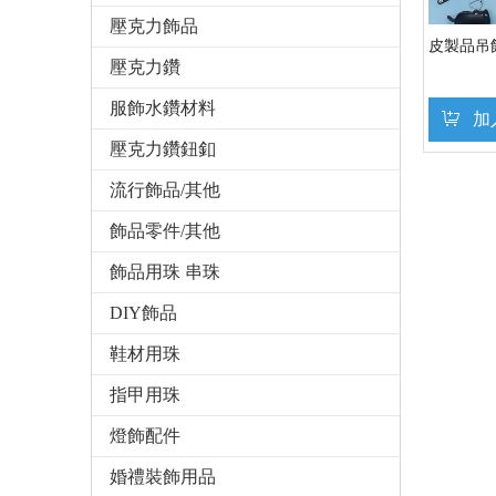
壓克力飾品
皮製品吊
壓克力鑽
服飾水鑽材料
加
壓克力鑽鈕釦
流行飾品/其他
飾品零件/其他
飾品用珠 串珠
DIY飾品
鞋材用珠
指甲用珠
燈飾配件
婚禮裝飾用品