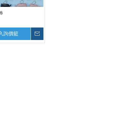
飾
入詢價籃
詢價