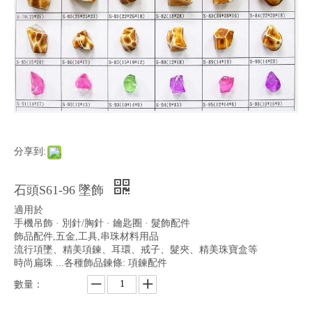
分享到:
石頭S61-96 墜飾
適用於
手機吊飾 · 別針/胸針 · 鑰匙圈 · 髮飾配件
飾品配件,五金,工具,串珠材料用品
流行項墜、精美項鍊、耳環、戒子、髮夾、精美珠寶盒等
時尚扁珠 ...各種飾品鍊條: 項鍊配件
數量：