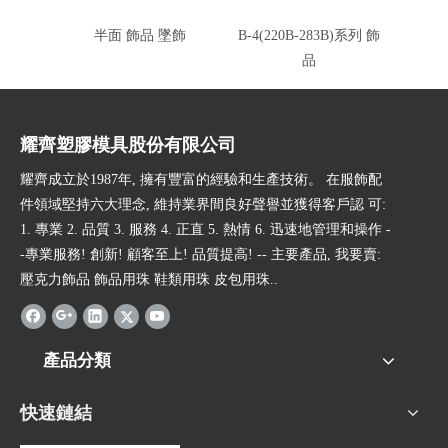
半面 飾品 墜飾
B-4(220B-283B)系列 飾
B-3(1
品
耀齊塑膠模具股份有限公司
耀齊成立於1987年, 擁有豐富的經驗和生產技術。 在服飾配
件領域堅持六大理念, 維持業界間良好聲譽並獲得客戶認 可:
1. 專業 2. 品質 3. 服務 4. 正直 5. 熱情 6. 迅速地管理和操作 -
-專業服務! 創新! 顧客至上! 品質提高! -- 主要產品, 我要賣:
壓克力飾品 飾品用珠 鞋類用珠 皮包用珠..
產品分類
快速鏈結