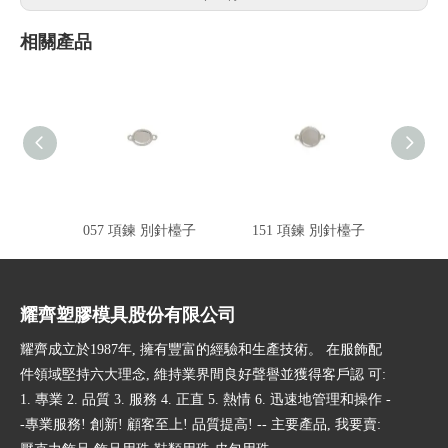
相關產品
057 項鍊 別針檯子
151 項鍊 別針檯子
16
耀齊塑膠模具股份有限公司
耀齊成立於1987年, 擁有豐富的經驗和生產技術。 在服飾配
件領域堅持六大理念, 維持業界間良好聲譽並獲得客戶認 可:
1. 專業 2. 品質 3. 服務 4. 正直 5. 熱情 6. 迅速地管理和操作 -
-專業服務! 創新! 顧客至上! 品質提高! -- 主要產品, 我要賣: