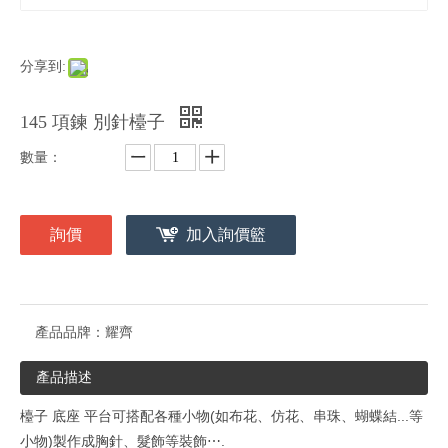
分享到:
145 項鍊 別針檯子
數量：
詢價
加入詢價籃
產品品牌：
耀齊
產品描述
檯子 底座
平台可搭配各種小物(如布花、仿花、串珠、蝴蝶結...等
小物)製作成胸針、髮飾等裝飾⋯.