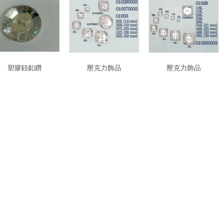
塑膠鈕釦鑽
壓克力飾品
壓克力飾品