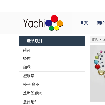
首頁
關於
首頁
»
產品類別
鈕釦
墜飾
釦環
塑膠鑽
檯子 底座
造型塑膠鑽
服飾配件