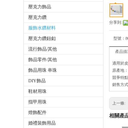
壓克力飾品
壓克力鑽
分享到:
服飾水鑽材料
壓克力鑽鈕釦
型號：
8
流行飾品/其他
產品描
飾品零件/其他
適用於
飾品用珠 串珠
原產地
競爭特點
DIY飾品
銷售方式
鞋材用珠
指甲用珠
上一條:
燈飾配件
相關產
婚禮裝飾用品