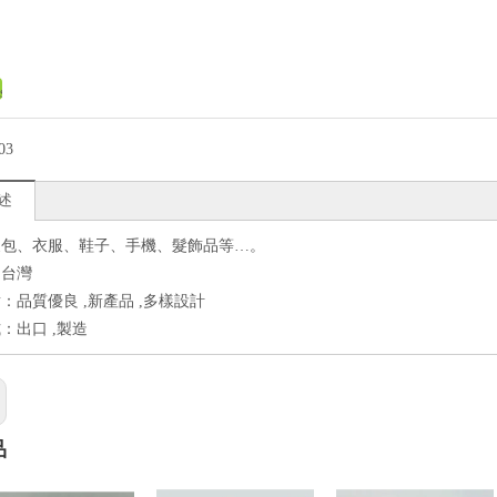
03
述
皮包、衣服、鞋子、手機、髮飾品等…。
：台灣
：品質優良 ,新產品 ,多樣設計
：出口 ,製造
品