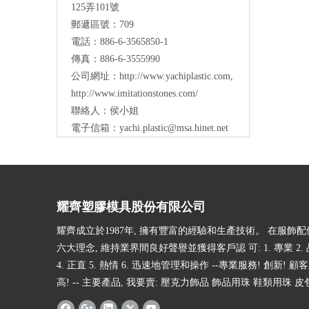
125弄101號
郵遞區號：709
電話：886-6-3565850-1
傳真：886-6-3555990
公司網址：
http://www.yachiplastic.com
,
http://www.imitationstones.com/
聯絡人：侯小姐
電子信箱：
yachi.plastic@msa.hinet.net
耀齊塑膠模具股份有限公司
耀齊成立於1987年, 擁有豐富的經驗和生產技術。 在服飾
六大理念, 維持業界間良好聲譽並獲得客戶認 可: 1. 專業 2. 品
4. 正直 5. 熱情 6. 迅速地管理和操作 --專業服務! 創新! 顧
高! -- 主要產品, 我要賣: 壓克力飾品 飾品用珠 鞋類用珠 皮