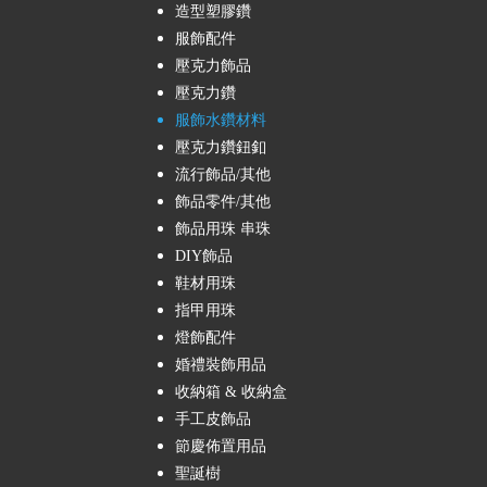
造型塑膠鑽
服飾配件
壓克力飾品
壓克力鑽
服飾水鑽材料
壓克力鑽鈕釦
流行飾品/其他
飾品零件/其他
飾品用珠 串珠
DIY飾品
鞋材用珠
指甲用珠
燈飾配件
婚禮裝飾用品
收納箱 & 收納盒
手工皮飾品
節慶佈置用品
聖誕樹