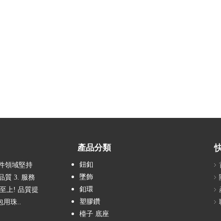
產品分類
鈕釦
配件領域堅持
墜飾
質 3. 服務
釦環
客至上! 品質提
塑膠鑽
包用珠..
檯子 底座