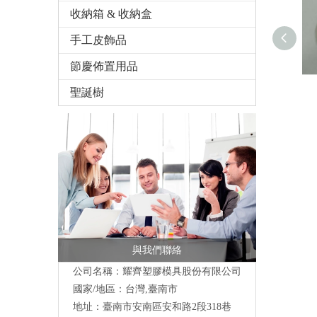
收納箱 & 收納盒
手工皮飾品
節慶佈置用品
聖誕樹
與我們聯絡
公司名稱：耀齊塑膠模具股份有限公司
國家/地區：台灣,臺南市
地址：臺南市安南區安和路2段318巷