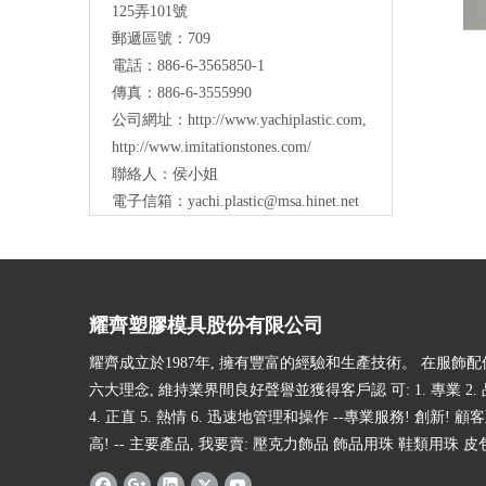
125弄101號
郵遞區號：709
電話：886-6-3565850-1
傳真：886-6-3555990
公司網址：
http://www.yachiplastic.com
,
http://www.imitationstones.com/
聯絡人：侯小姐
電子信箱：
yachi.plastic@msa.hinet.net
耀齊塑膠模具股份有限公司
耀齊成立於1987年, 擁有豐富的經驗和生產技術。 在服飾
六大理念, 維持業界間良好聲譽並獲得客戶認 可: 1. 專業 2. 品
4. 正直 5. 熱情 6. 迅速地管理和操作 --專業服務! 創新! 顧
高! -- 主要產品, 我要賣: 壓克力飾品 飾品用珠 鞋類用珠 皮