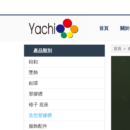
首頁
關於
首頁
»
產品類別
鈕釦
墜飾
釦環
塑膠鑽
檯子 底座
造型塑膠鑽
服飾配件