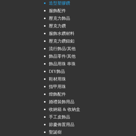
造型塑膠鑽
服飾配件
壓克力飾品
壓克力鑽
服飾水鑽材料
壓克力鑽鈕釦
流行飾品/其他
飾品零件/其他
飾品用珠 串珠
DIY飾品
鞋材用珠
指甲用珠
燈飾配件
婚禮裝飾用品
收納箱 & 收納盒
手工皮飾品
節慶佈置用品
聖誕樹