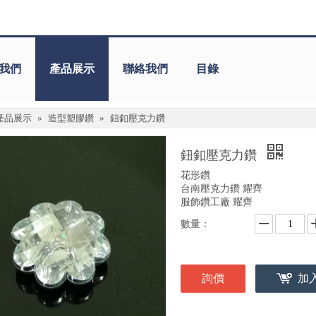
我們
產品展示
聯絡我們
目錄
產品展示
»
造型塑膠鑽
»
鈕釦壓克力鑽
鈕釦壓克力鑽
花形鑽
台南壓克力鑽 耀齊
服飾鑽工廠 耀齊
數量：
詢價
加