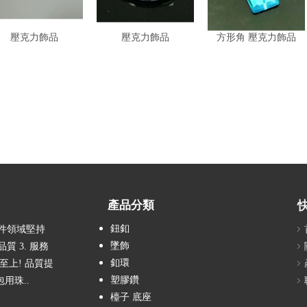
壓克力飾品
壓克力飾品
方形角 壓克力飾品
產品分類
鈕釦
配件領域堅持
墜飾
質 3. 服務
釦環
客至上! 品質提
塑膠鑽
包用珠..
檯子 底座