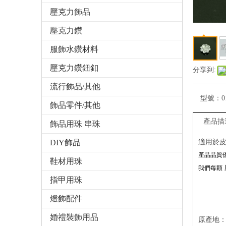
壓克力飾品
壓克力鑽
服飾水鑽材料
壓克力鑽鈕釦
分享到:
流行飾品/其他
型號：
0
飾品零件/其他
產品描
飾品用珠 串珠
DIY飾品
適用於
產品品質
鞋材用珠
我們每顆
指甲用珠
燈飾配件
婚禮裝飾用品
原產地