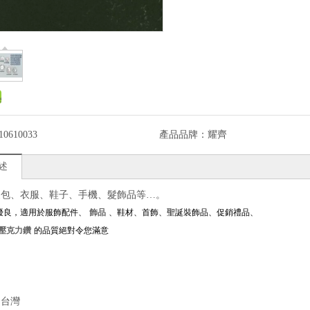
10610033
產品品牌：
耀齊
述
皮包、衣服、鞋子、手機、髮飾品等…。
優良，適用於服飾配件、
飾品
、鞋材、首飾、聖誕裝飾品、促銷禮品、
壓克力鑽
的品質絕對令您滿意
：台灣