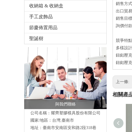
銷售方
收納箱 & 收納盒
出口貿易
手工皮飾品
銷售目
詢價付款方
節慶佈置用品
聖誕樹
競爭特
多樣設
鈕釦壓克
鈕釦壓克
上一條:
相關產
與我們聯絡
公司名稱：耀齊塑膠模具股份有限公司
國家/地區：台灣,臺南市
地址：臺南市安南區安和路2段318巷