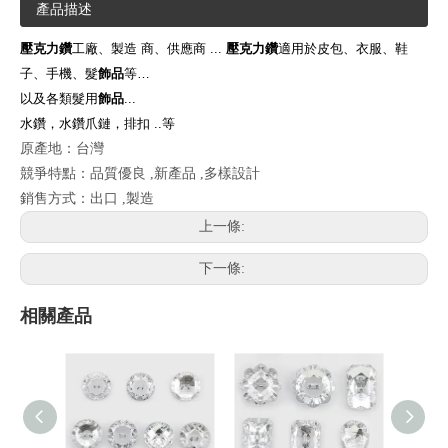
產品描述
壓克力鑽
工廠、製造 商、供應商 ...
壓克力鑽
適用於皮包、衣服、鞋
子、手機、髮
飾品
等…
以及各類髮用
飾品
...
水鑽，水鑽爪鏈，排扣 ..等
原產地：台灣
競爭特點：品質優良 ,新產品 ,多樣設計
銷售方式：出口 ,製造
上一條:
下一條:
相關產品