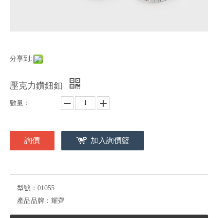
分享到:
壓克力鑽鈕釦
數量：
詢價
加入詢價籃
型號：
01055
產品品牌：
耀齊