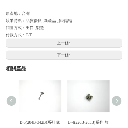
原產地：台灣
競爭特點：品質優良 ,新產品 ,多樣設計
銷售方式：出口 ,製造
付款方式：T/T
上一條:
下一條:
相關產品
B-5(284B-342B)系列 飾
B-4(220B-283B)系列 飾
B-3(1