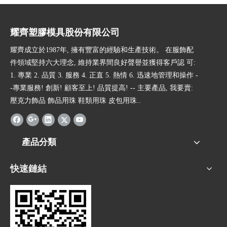
耀齊塑膠模具股份有限公司
耀齊成立於1987年, 擁有豐富的經驗和生產技術。 在服飾配
件領域堅持六大理念, 維持業界間良好聲譽並獲得客戶認 可:
1. 專業 2. 品質 3. 服務 4. 正直 5. 熱情 6. 迅速地管理和操作 -
-專業服務! 創新! 顧客至上! 品質提高! -- 主要產品, 我要賣:
壓克力飾品 飾品用珠 鞋類用珠 皮包用珠..
產品分類
快速鏈結